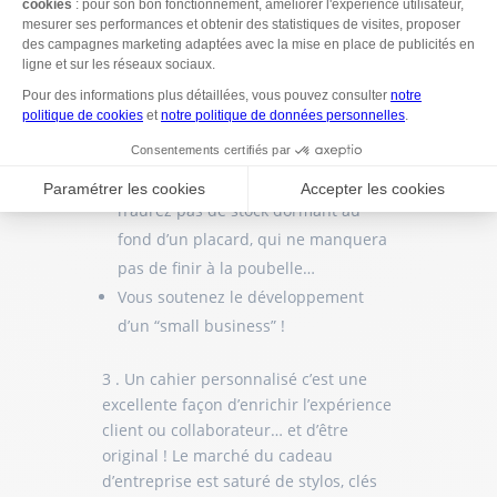
Nos papiers sont recyclés ou issus
de filières responsables, made in
France, nos cahiers fabriqués en
circuit-court à Nantes.
Nous n’avons pas de minimum de
commande : évaluez ce dont vous
avez réellement besoin, ainsi vous
n’aurez pas de stock dormant au
fond d’un placard, qui ne manquera
pas de finir à la poubelle…
Vous soutenez le développement
d’un “small business” !
3 . Un cahier personnalisé c’est une
excellente façon d’enrichir l’expérience
client ou collaborateur… et d’être
original ! Le marché du cadeau
d’entreprise est saturé de stylos, clés